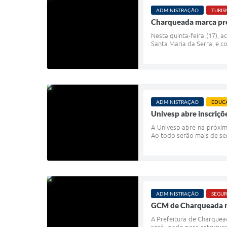
ADMINISTRAÇÃO
TURI
Charqueada marca pre
Nesta quinta-feira (17), 
Santa Maria da Serra, e c
ADMINISTRAÇÃO
EDUC
Univesp abre inscriç
A Univesp abre na próxima
Ao todo serão mais de ser
ADMINISTRAÇÃO
SEGUR
GCM de Charqueada r
A Prefeitura de Charquea
será usado para estrutura