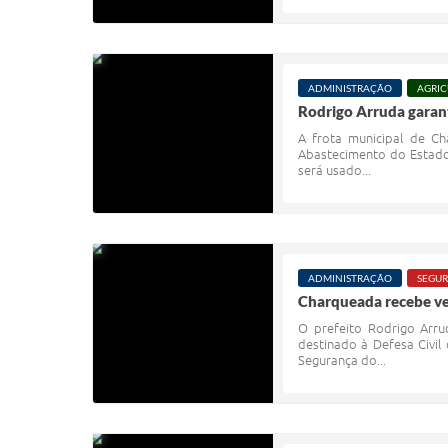
ADMINISTRAÇÃO
AGRIC
Rodrigo Arruda garant
A frota municipal de Ch
Abastecimento do Estado
será usado...
ADMINISTRAÇÃO
SEGUR
Charqueada recebe veí
O prefeito Rodrigo Arru
destinado à Defesa Civil
Segurança do...