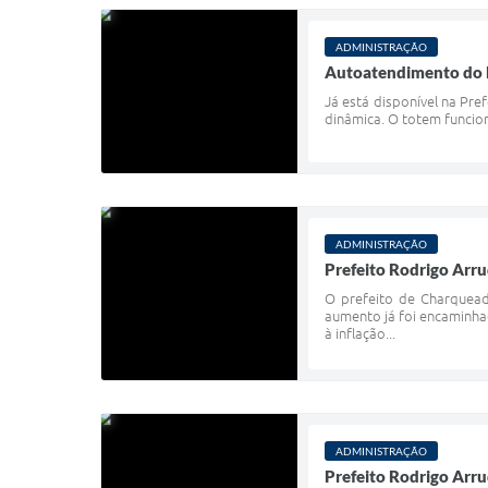
ADMINISTRAÇÃO
Autoatendimento do 
Já está disponível na Pre
dinâmica. O totem funcion
ADMINISTRAÇÃO
Prefeito Rodrigo Arru
O prefeito de Charquead
aumento já foi encaminh
à inflação...
ADMINISTRAÇÃO
Prefeito Rodrigo Arru