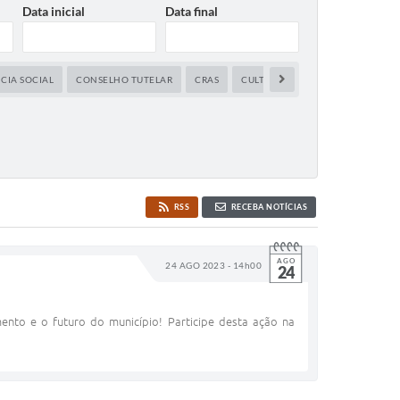
Data inicial
Data final
CIA SOCIAL
CONSELHO TUTELAR
CRAS
CULTURA
DIREITOS HUMANO
RSS
RECEBA NOTÍCIAS
AGO
24 AGO 2023 - 14h00
24
ento e o futuro do município! Participe desta ação na