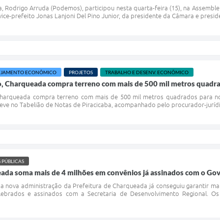
 Rodrigo Arruda (Podemos), participou nesta quarta-feira (15), na Assemble
e-prefeito Jonas Lanjoni Del Pino Junior, da presidente da Câmara e presidente
EJAMENTO ECONÔMICO
PROJETOS
TRABALHO E DESENV. ECONÔMICO
o, Charqueada compra terreno com mais de 500 mil metros quadrad
Charqueada compra terreno com mais de 500 mil metros quadrados para novo 
ve no Tabelião de Notas de Piracicaba, acompanhado pelo procurador-jurídico
 PÚBLICAS
eada soma mais de 4 milhões em convênios já assinados com o Go
a nova administração da Prefeitura de Charqueada já conseguiu garantir ma
elebrados e assinados com a Secretaria de Desenvolvimento Regional. O