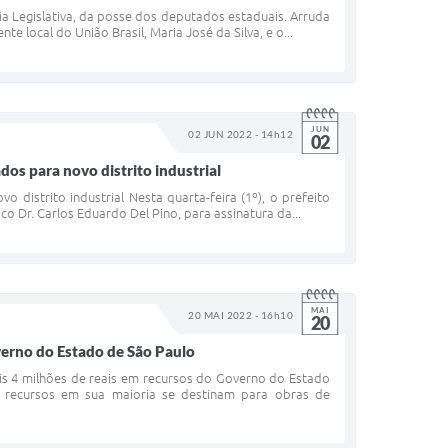
ia Legislativa, da posse dos deputados estaduais. Arruda
 local do União Brasil, Maria José da Silva, e o...
JUN
02 JUN 2022 - 14h12
02
os para novo distrito industrial
distrito industrial Nesta quarta-feira (1º), o prefeito
 Dr. Carlos Eduardo Del Pino, para assinatura da...
MAI
20 MAI 2022 - 16h10
20
verno do Estado de São Paulo
is 4 milhões de reais em recursos do Governo do Estado
s recursos em sua maioria se destinam para obras de