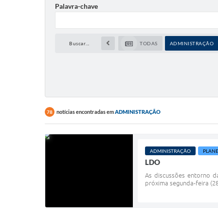
Palavra-chave
Buscar...
TODAS
ADMINISTRAÇÃO
notícias encontradas em
ADMINISTRAÇÃO
78
ADMINISTRAÇÃO
PLAN
LDO
As discussões entorno da
próxima segunda-feira (2