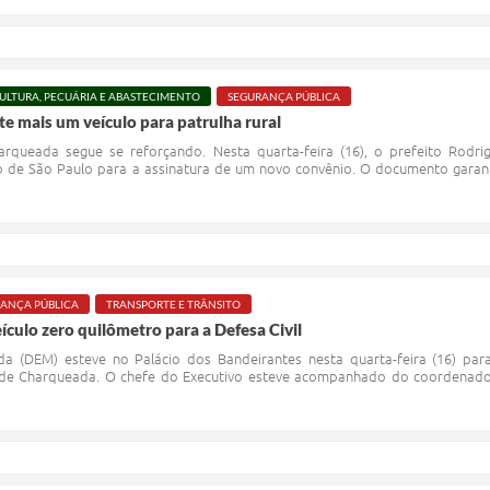
ULTURA, PECUÁRIA E ABASTECIMENTO
SEGURANÇA PÚBLICA
e mais um veículo para patrulha rural
arqueada segue se reforçando. Nesta quarta-feira (16), o prefeito Rodri
 de São Paulo para a assinatura de um novo convênio. O documento garant
ANÇA PÚBLICA
TRANSPORTE E TRÂNSITO
culo zero quilômetro para a Defesa Civil
da (DEM) esteve no Palácio dos Bandeirantes nesta quarta-feira (16) par
 de Charqueada. O chefe do Executivo esteve acompanhado do coordenador d