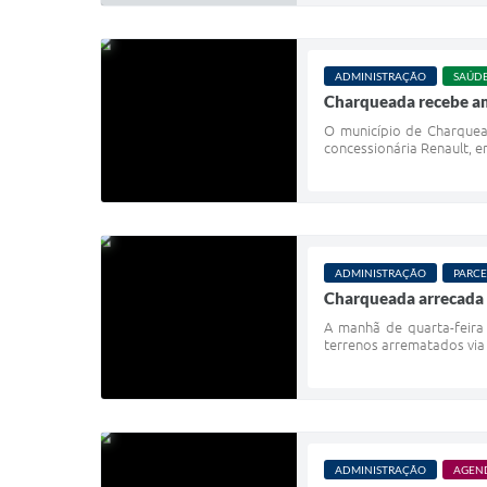
ADMINISTRAÇÃO
SAÚD
Charqueada recebe am
O município de Charquead
concessionária Renault, e
ADMINISTRAÇÃO
PARCE
Charqueada arrecada R
A manhã de quarta-feira 
terrenos arrematados via 
ADMINISTRAÇÃO
AGEN