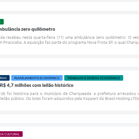
E
bulância zero quilômetro
a recebeu nesta quarta-feira (11) uma ambulância zero quilômetro. O veíc
m Piracicaba. A aquisição faz parte do programa Nova Frota SP, o qual Charqu
RIAS
PLANEJAMENTO ECONÔMICO
TRABALHO E DESENV. ECONÔMICO
$ 4,7 milhões com leilão histórico
(4) foi histórica para o município de Charqueada: a prefeitura arrecadou
leilão público. Os lotes foram adquiridos pela Koppert do Brasil Holding LTDA
DA CULTURAL