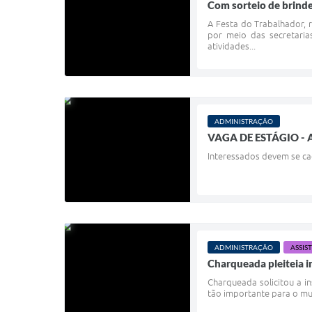
Com sorteio de brind
A Festa do Trabalhador, 
por meio das secretaria
atividades...
ADMINISTRAÇÃO
VAGA DE ESTÁGIO -
Interessados devem se ca
ADMINISTRAÇÃO
ASSIS
Charqueada pleiteia 
Charqueada solicitou a i
tão importante para o muni