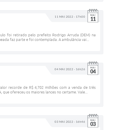
MAI
11 MAI 2022 - 17h00
11
ulo foi retirado pelo prefeito Rodrigo Arruda (DEM) na
eada faz parte e foi contemplada. A ambulância vai...
MAI
04 MAI 2022 - 16h26
04
 valor recorde de R$ 4,702 milhões com a venda de três
, que ofereceu os maiores lances no certame. Vale...
MAI
03 MAI 2022 - 16h46
03