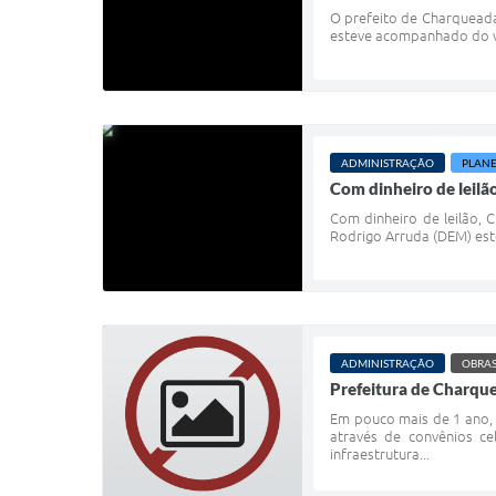
O prefeito de Charqueada,
esteve acompanhado do vic
ADMINISTRAÇÃO
PLAN
Com dinheiro de leilã
Com dinheiro de leilão, 
Rodrigo Arruda (DEM) este
ADMINISTRAÇÃO
OBRAS
Prefeitura de Charqu
Em pouco mais de 1 ano, 
através de convênios c
infraestrutura...