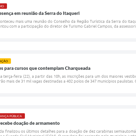
SMO
sença em reunião da Serra do Itaqueri
aconteceu mais uma reunião do Conselho da Região Turística da Serra do Itaqu
ontou com a participação do diretor de Turismo Gabriel Campos, da assessoria
AÇÃO
ões para cursos que contemplam Charqueada
 terça-feira (22), a partir das 10h, as inscrições para um dos maiores vesti
ão mais de 31 mil vagas destinadas a 402 polos de 347 municípios paulistas. 
ANÇA PÚBLICA
ecebe doação de armamento
da finalizou os últimos detalhes para a doação de dez carabinas semiautomá
r a Guarda Civil Municipal (GCM). O convênio foi assinado pelo município junto