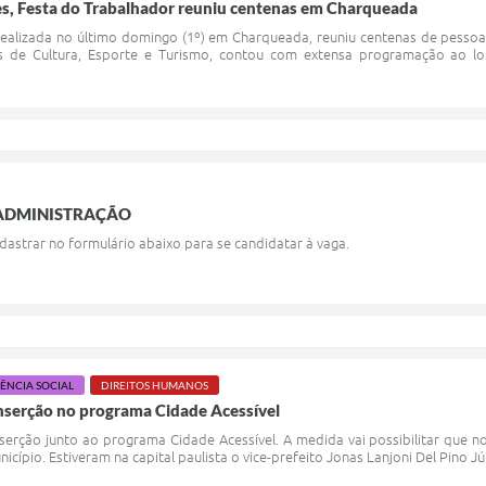
es, Festa do Trabalhador reuniu centenas em Charqueada
realizada no último domingo (1º) em Charqueada, reuniu centenas de pessoas
s de Cultura, Esporte e Turismo, contou com extensa programação ao lo
 ADMINISTRAÇÃO
dastrar no formulário abaixo para se candidatar à vaga.
TÊNCIA SOCIAL
DIREITOS HUMANOS
inserção no programa Cidade Acessível
nserção junto ao programa Cidade Acessível. A medida vai possibilitar que n
cípio. Estiveram na capital paulista o vice-prefeito Jonas Lanjoni Del Pino Jún