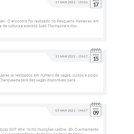
MAR
17 MAR 2022 - 15h36
17
eri. O encontro foi realizado no Pesqueiro Paineiras, em
 de cultura e eventos Sueli Thomazine e dos...
MAR
15 MAR 2022 - 15h17
15
bulares já realizados em número de vagas, cursos e polos.
Charqueada terá dez vagas disponíveis para...
MAR
09 MAR 2022 - 14h57
09
ticas SMT 40 e 10 mil munições calibre .40. O armamento
 à Superintendência da Polícia Federal de Santa...