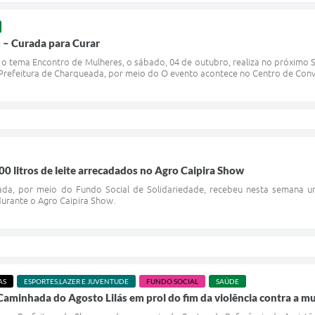
 – Curada para Curar
 o tema Encontro de Mulheres, o sábado, 04 de outubro, realiza no próximo 
 Prefeitura de Charqueada, por meio do O evento acontece no Centro de Conve
00 litros de leite arrecadados no Agro Caipira Show
ada, por meio do Fundo Social de Solidariedade, recebeu nesta semana um
durante o Agro Caipira Show.
AS
ESPORTES,LAZER E JUVENTUDE
FUNDO SOCIAL
SAÚDE
aminhada do Agosto Lilás em prol do fim da violência contra a m