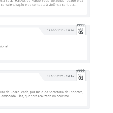
cia Social (CRAS), do Fundo Social de Solidariedade e da
conscientização e do combate à violência contra a...
AGO
05 AGO 2025 - 13h20
05
sional
AGO
01 AGO 2025 - 15h16
01
tura de Charqueada, por meio da Secretaria de Esportes,
Caminhada Lilás, que será realizada no próximo...