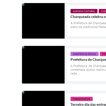
AGENDA CULTURAL
CUL
Charqueada celebra o 
A Prefeitura de Charque
palco da tradicional Fest
ASSISTÊNCIA SOCIAL
FU
Prefeitura de Charquea
A Prefeitura de Charquea
contempla alunos matric
rede...
FUNDO SOCIAL
Terceiro dia das entr