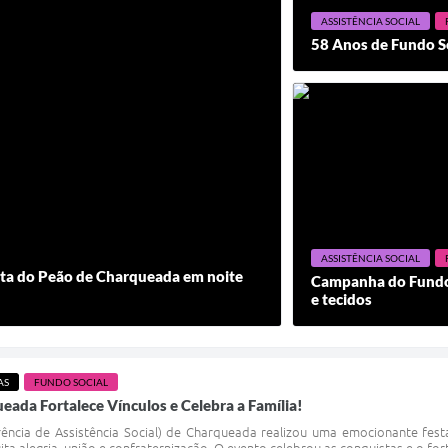
ASSISTÊNCIA SOCIAL
58 Anos de Fundo So
ASSISTÊNCIA SOCIAL
esta do Peão de Charqueada em noite
Campanha do Fundo S
e tecidos
AS
FUNDO SOCIAL
ada Fortalece Vínculos e Celebra a Família!
ncia de Assistência Social) de Charqueada realizou uma emocionante festa
ta alegria, união e confraternização. O evento celebrou as conquistas e o for