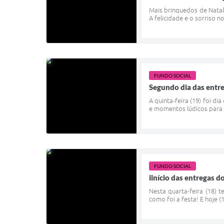
Mais brinquedos de Natal 
A felicidade e o sorriso 
FUNDO SOCIAL
Segundo dia das entr
A quinta-feira (19) foi di
e momentos lúdicos para
FUNDO SOCIAL
iinício das entregas 
Nesta quarta-feira (18) 
como foi a festa! E hoje (