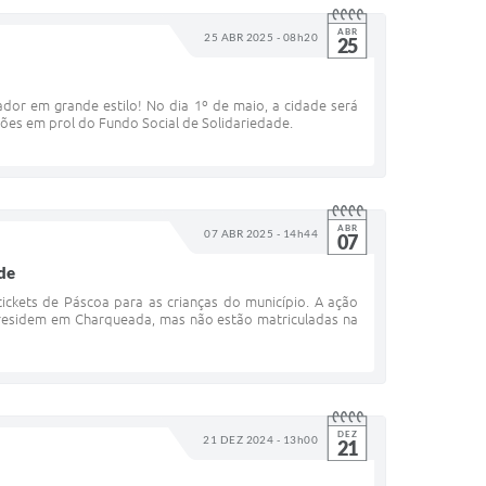
ABR
25 ABR 2025 - 08h20
25
or em grande estilo! No dia 1º de maio, a cidade será
ções em prol do Fundo Social de Solidariedade.
ABR
07 ABR 2025 - 14h44
07
ade
tickets de Páscoa para as crianças do município. A ação
 residem em Charqueada, mas não estão matriculadas na
DEZ
21 DEZ 2024 - 13h00
21