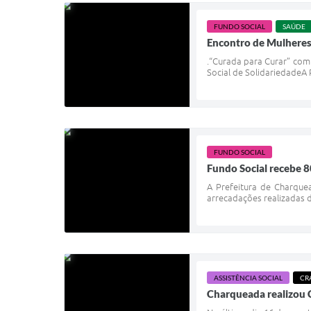
FUNDO SOCIAL
SAÚDE
Encontro de Mulheres
.“Curada para Curar” com
Social de SolidariedadeA
FUNDO SOCIAL
Fundo Social recebe 8
A Prefeitura de Charque
arrecadações realizadas 
ASSISTÊNCIA SOCIAL
CR
Charqueada realizou C