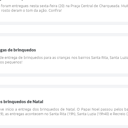
foram entregues nesta sexta-feira (20) na Praça Central de Charqueada. Mui
no rosto deram o tom da ação. Confira!
egas de brinquedos
a de entrega de brinquedos para as crianças nos bairros Santa Rita, Santa Luzia
 os pequenos!
dos brinquedos de Natal
teve início a entrega dos brinquedos de Natal. O Papai Noel passou pelos b
19), as entregas acontecem no Santa Rita (19h), Santa Luzia (19h40) e Recreio 