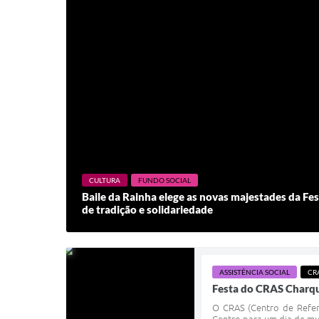
CULTURA
FUNDO SOCIAL
Baile da Rainha elege as novas majestades da F
de tradição e solidariedade
ASSISTÊNCIA SOCIAL
CR
Festa do CRAS Charque
O CRAS (Centro de Referê
Centro para um dia de mui