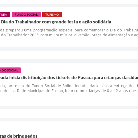
TURA
FUNDO SOCIAL
TURISMO
Dia do Trabalhador com grande festa e ação solidária
ada preparou uma programação especial para comemorar o Dia do Trabalhad
a do Trabalhador 2025, com muita música, diversão, praça de alimentação e a
NDO SOCIAL
da inicia distribuição dos tickets de Páscoa para crianças da cid
da, por meio do Fundo Social de Solidariedade, dará início à entrega dos 
ulados na Rede Municipal de Ensino, bem como crianças de 0 a 12 anos que
egas de brinquedos