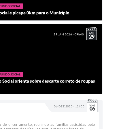
FUNDO SOCIAL
cial e picape 0km para o Município
JAN
29 JAN 2026 - 09h40
29
FUNDO SOCIAL
ocial orienta sobre descarte correto de roupas
DEZ
06 DEZ 2025 - 12h00
06
 de encerramento, reunindo as famílias assistidas pelo
talecimento dos vínculos comunitários ao longo do...