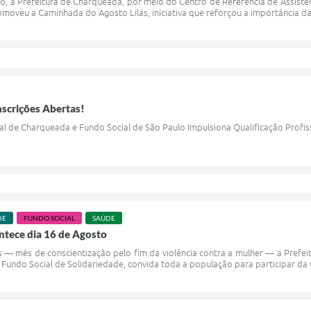
o, a Prefeitura de Charqueada, por meio do Centro de Referência de Assistên
omoveu a Caminhada do Agosto Lilás, iniciativa que reforçou a importância da 
nscrições Abertas!
al de Charqueada e Fundo Social de São Paulo Impulsiona Qualificação Profis
DE
FUNDO SOCIAL
SAÚDE
ntece dia 16 de Agosto
s — mês de conscientização pelo fim da violência contra a mulher — a Prefei
 Fundo Social de Solidariedade, convida toda a população para participar da 