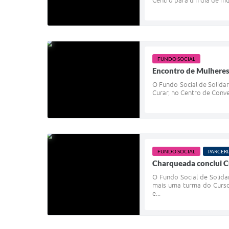
FUNDO SOCIAL
Encontro de Mulheres
O Fundo Social de Solida
Curar, no Centro de Conv
FUNDO SOCIAL
PARCERI
Charqueada conclui Cu
O Fundo Social de Solida
mais uma turma do Curso 
e...