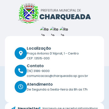
Localização
Praça Antonio D’Alprat, 1 - Centro
CEP: 13515-000
Contato
(19) 3186-9000
comunicacao@charqueada.sp.gov.br
Atendimento
De Segunda a Sexta-feira da 8h as 17h
Newsletter
Inscreva-se e receba informativos