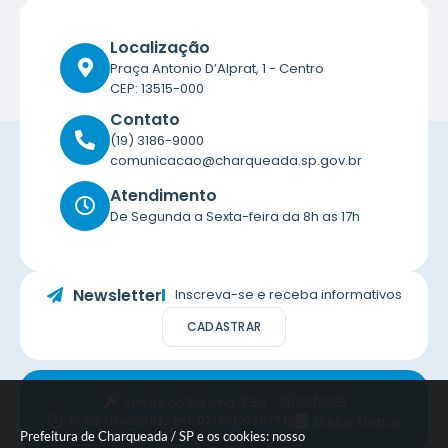
Localização
Praça Antonio D’Alprat, 1 - Centro
CEP: 13515-000
Contato
(19) 3186-9000
comunicacao@charqueada.sp.gov.br
Atendimento
De Segunda a Sexta-feira da 8h as 17h
Newsletter
Inscreva-se e receba informativos
CADASTRAR
Versão do Sistema:
3.5.3 - 19/06/2026
Portal atualizado em:
07/08/2026 17:10
Dados Abertos
Prefeitura de Charqueada / SP e os cookies: nosso