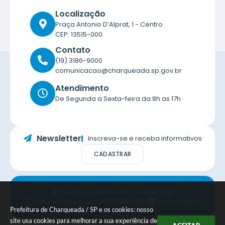
Localização
Praça Antonio D’Alprat, 1 - Centro
CEP: 13515-000
Contato
(19) 3186-9000
comunicacao@charqueada.sp.gov.br
Atendimento
De Segunda a Sexta-feira da 8h as 17h
Newsletter
Inscreva-se e receba informativos
CADASTRAR
Versão do Sistema:
3.5.3 - 19/06/2026
Portal atualizado em:
07/08/2026 18:30
Dados Abertos
Prefeitura de Charqueada / SP e os cookies: nosso
site usa cookies para melhorar a sua experiência de