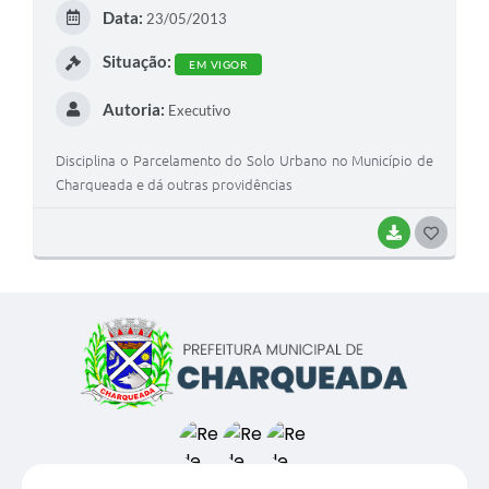
E
Data:
23/05/2013
I
Situação:
EM VIGOR
Autoria:
Executivo
Disciplina o Parcelamento do Solo Urbano no Município de
Charqueada e dá outras providências
BAIXAR
G
O
S
T
E
I