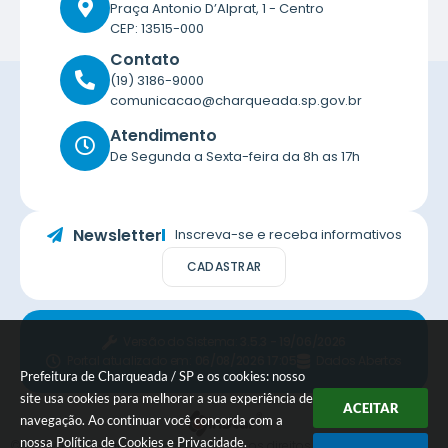
Praça Antonio D’Alprat, 1 - Centro
CEP: 13515-000
Contato
(19) 3186-9000
comunicacao@charqueada.sp.gov.br
Atendimento
De Segunda a Sexta-feira da 8h as 17h
Newsletter
Inscreva-se e receba informativos
CADASTRAR
Versão do Sistema:
3.5.3 - 19/06/2026
Portal atualizado em:
06/08/2026 17:05
Dados Abertos
Prefeitura de Charqueada / SP e os cookies: nosso
site usa cookies para melhorar a sua experiência de
ACEITAR
navegação. Ao continuar você concorda com a
nossa
Política de Cookies
e
Privacidade
.
© Copyright Instar - 2006-2026. Todos os direitos reservados -