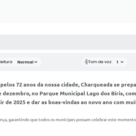
 MÍDIAS
RECEBA NOTÍCIAS
eitura:
Tom de voz:
elos 72 anos da nossa cidade, Charqueada se prepa
de dezembro, no Parque Municipal Lago dos Biris, co
ir de 2025 e dar as boas-vindas ao novo ano com muit
rança, garantindo que todos os munícipes possam celebrar este momento e