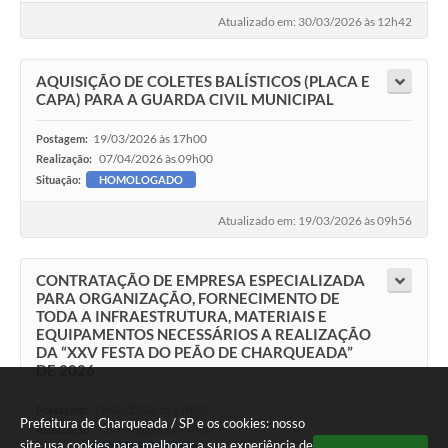
Atualizado em: 30/03/2026 às 12h42
AQUISIÇÃO DE COLETES BALÍSTICOS (PLACA E
CAPA) PARA A GUARDA CIVIL MUNICIPAL
19/03/2026 às 17h00
Postagem:
07/04/2026 às 09h00
Realização:
Situação:
HOMOLOGADO
Atualizado em: 19/03/2026 às 09h56
CONTRATAÇÃO DE EMPRESA ESPECIALIZADA
PARA ORGANIZAÇÃO, FORNECIMENTO DE
TODA A INFRAESTRUTURA, MATERIAIS E
EQUIPAMENTOS NECESSÁRIOS A REALIZAÇÃO
DA “XXV FESTA DO PEÃO DE CHARQUEADA”
DE 2026
19/03/2026 às 17h00
Postagem:
Prefeitura de Charqueada / SP e os cookies: nosso
06/04/2026 às 14h00
Realização:
site usa cookies para melhorar a sua experiência de