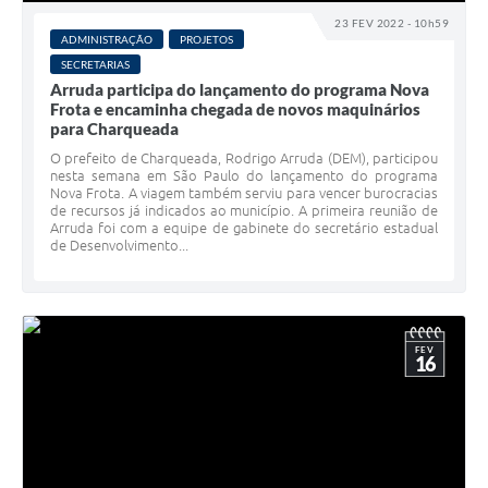
23 FEV 2022 - 10h59
ADMINISTRAÇÃO
PROJETOS
SECRETARIAS
Arruda participa do lançamento do programa Nova
Frota e encaminha chegada de novos maquinários
para Charqueada
O prefeito de Charqueada, Rodrigo Arruda (DEM), participou
nesta semana em São Paulo do lançamento do programa
Nova Frota. A viagem também serviu para vencer burocracias
de recursos já indicados ao município. A primeira reunião de
Arruda foi com a equipe de gabinete do secretário estadual
de Desenvolvimento...
FEV
16