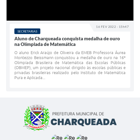
16 FEV 2022 - 15h47
SECRETARIAS
Aluno de Charqueada conquista medalha de ouro
na Olímpiada de Matemática
O aluno Erick Araújo de Oliveira da EMEB Professora Áurea
Montezzo Beissmann conquistou a medalha de ouro na 16º
Olimpíada Brasileira de Matemática das Escolas Públicas
(OBMEP), um projeto nacional dirigido às escolas públicas e
privadas brasileiras realizado pelo Instituto de Matemática
Pura e Aplicada...