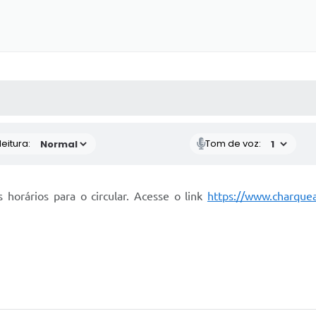
 MÍDIAS
RECEBA NOTÍCIAS
eitura:
Tom de voz:
 horários para o circular. Acesse o link
https://www.charquead