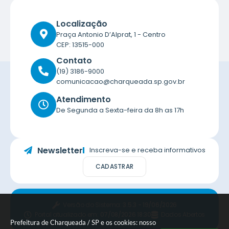
Localização
Praça Antonio D’Alprat, 1 - Centro
CEP: 13515-000
Contato
(19) 3186-9000
comunicacao@charqueada.sp.gov.br
Atendimento
De Segunda a Sexta-feira da 8h as 17h
Newsletter
Inscreva-se e receba informativos
CADASTRAR
Versão do Sistema:
3.5.3 - 19/06/2026
Portal atualizado em:
07/08/2026 18:30
Dados Abertos
Prefeitura de Charqueada / SP e os cookies: nosso