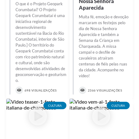
Nossa Senhora
O que é o Projeto Geopark
Aparecida
Corumbataí? O Projeto
Geopark Corumbataí é uma
Muita fé, emoção e devoção
iniciativa regional de
marcaram os festejos pelo
desenvolvimento
dia de Nossa Senhora
sustentável na Bacia do Rio
Aparecida e também a
Corumbataí, interior de São
Semana da Criança em
Paulo.] O território do
Charqueada. A missa
Geopark Corumbataí conta
campal e o desfile de
com rico patrimônio natural
cavaleiros atraíram
e cultural, onde são
centenas de fiéis pelas ruas
desenvolvidas atividades de
da cidade. Acompanhe no
geoconservação e geoturism
vídeo!
o.
698 VISUALIZAÇÕES
2366 VISUALIZAÇÕES
CULTURA
CULTURA