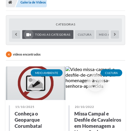
Galeria de Vídeos
CATEGORIAS
TODAS AS CATEGORIAS
CULTURA
MEIO AMBIENTE
vídeos encontrados
4
MEIO AMBIENTE
CULTURA
15/10/2025
20/10/2022
Conheça o
Missa Campal e
Geoparque
Desfile de Cavaleiros
Corumbataí
em Homenagem a