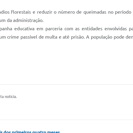
ndios florestais e reduzir o número de queimadas no período 
 um da administração.
ha educativa em parceria com as entidades envolvidas par
um crime passível de multa e até prisão. A população pode den
ta notícia.
is dos primeiros quatro meses