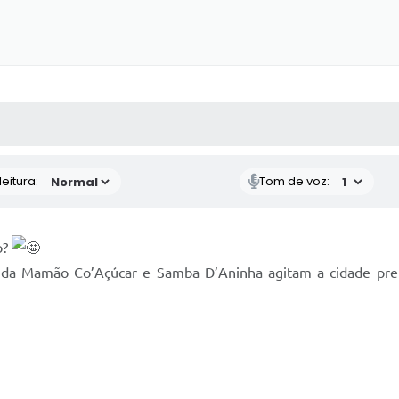
 MÍDIAS
RECEBA NOTÍCIAS
eitura:
Tom de voz:
o?
nda Mamão Co’Açúcar e Samba D’Aninha agitam a cidade pre