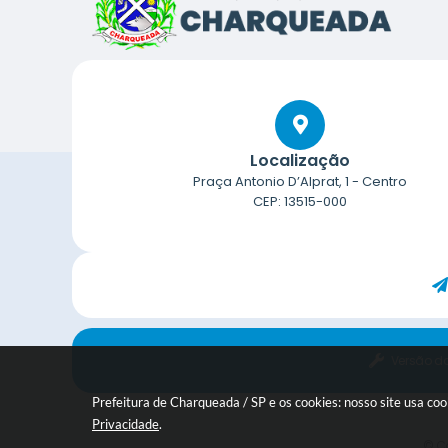
Localização
Praça Antonio D’Alprat, 1 - Centro
CEP: 13515-000
Versão d
Prefeitura de Charqueada / SP e os cookies: nosso site usa c
Privacidade
.
© Co