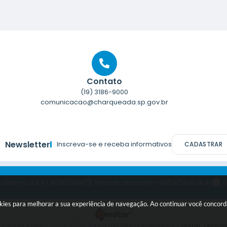
Contato
(19) 3186-9000
comunicacao@charqueada.sp.gov.br
Newsletter
Inscreva-se e receba informativos
CADASTRAR
o Sistema:
3.5.3 - 19/06/2026
Portal atualizado em:
06/08/2026 08:44
D
ookies para melhorar a sua experiência de navegação. Ao continuar você concor
pyright Instar - 2006-2026. Todos os direitos reservados -
Instar Tecnol