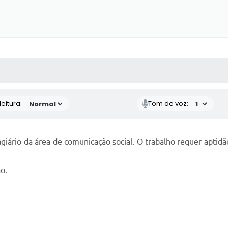
 MÍDIAS
RECEBA NOTÍCIAS
eitura:
Tom de voz:
iário da área de comunicação social. O trabalho requer aptidão 
ão.