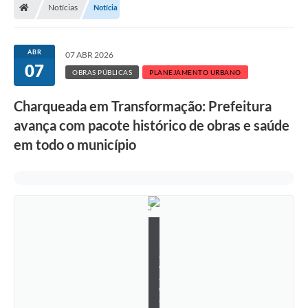
Notícias
Notícia
ABR
07 ABR 2026
07
OBRAS PÚBLICAS
PLANEJAMENTO URBANO
Charqueada em Transformação: Prefeitura
avança com pacote histórico de obras e saúde
em todo o município
P
r
a
ç
a
d
a