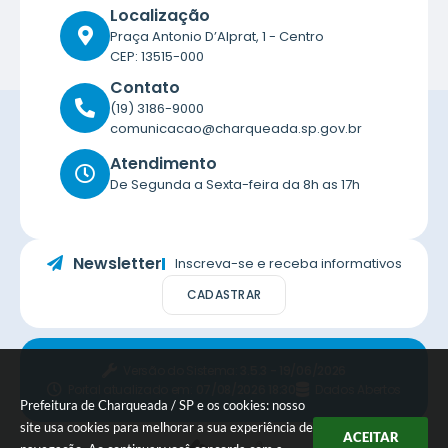
Localização
Praça Antonio D’Alprat, 1 - Centro
CEP: 13515-000
Contato
(19) 3186-9000
comunicacao@charqueada.sp.gov.br
Atendimento
De Segunda a Sexta-feira da 8h as 17h
Newsletter
Inscreva-se e receba informativos
CADASTRAR
Versão do Sistema:
3.5.3 - 19/06/2026
Portal atualizado em:
07/08/2026 18:30
Dados Abertos
Prefeitura de Charqueada / SP e os cookies: nosso
site usa cookies para melhorar a sua experiência de
ACEITAR