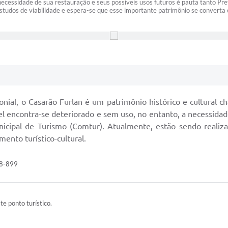
necessidade de sua restauração e seus possíveis usos futuros é pauta tanto Pr
studos de viabilidade e espera-se que esse importante patrimônio se converta 
onial, o Casarão Furlan é um patrimônio histórico e cultural c
l encontra-se deteriorado e sem uso, no entanto, a necessidade
icipal de Turismo (Comtur). Atualmente, estão sendo realiza
nto turístico-cultural.
18-899
ste ponto turístico.