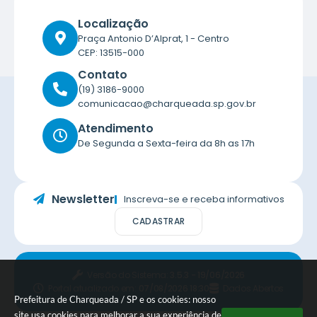
Localização
Praça Antonio D’Alprat, 1 - Centro
CEP: 13515-000
Contato
(19) 3186-9000
comunicacao@charqueada.sp.gov.br
Atendimento
De Segunda a Sexta-feira da 8h as 17h
Newsletter
Inscreva-se e receba informativos
CADASTRAR
Versão do Sistema:
3.5.3 - 19/06/2026
Portal atualizado em:
07/08/2026 18:30
Dados Abertos
Prefeitura de Charqueada / SP e os cookies: nosso
site usa cookies para melhorar a sua experiência de