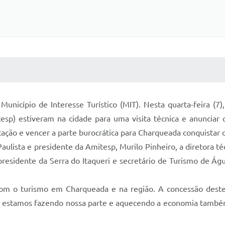
 MÍDIAS
RECEBA NOTÍCIAS
nicípio de Interesse Turístico (MIT). Nesta quarta-feira (7)
tesp) estiveram na cidade para uma visita técnica e anunciar 
ão e vencer a parte burocrática para Charqueada conquistar o 
Paulista e presidente da Amitesp, Murilo Pinheiro, a diretora t
esidente da Serra do Itaqueri e secretário de Turismo de Água
m o turismo em Charqueada e na região. A concessão deste 
co, estamos fazendo nossa parte e aquecendo a economia também