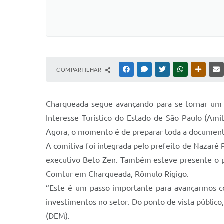
COMPARTILHAR
FACEBOOK
MESSENGER
TWITTER
WHATSAPP
OUTRAS
Charqueada segue avançando para se tornar um Mu
Interesse Turístico do Estado de São Paulo (Ami
Agora, o momento é de preparar toda a documentaç
A comitiva foi integrada pelo prefeito de Nazaré 
executivo Beto Zen. Também esteve presente o pr
Comtur em Charqueada, Rômulo Rigigo.
“Este é um passo importante para avançarmos co
investimentos no setor. Do ponto de vista públi
(DEM).