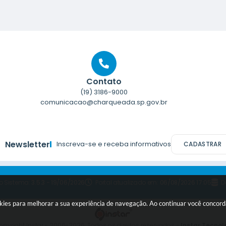
Contato
(19) 3186-9000
comunicacao@charqueada.sp.gov.br
Newsletter
Inscreva-se e receba informativos
CADASTRAR
o Sistema:
3.5.3 - 19/06/2026
Portal atualizado em:
06/08/2026 17:05
D
ookies para melhorar a sua experiência de navegação. Ao continuar você concor
pyright Instar - 2006-2026. Todos os direitos reservados -
Instar Tecnol