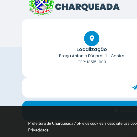
Localização
Praça Antonio D’Alprat, 1 - Centro
CEP: 13515-000
Versão d
Prefeitura de Charqueada / SP e os cookies: nosso site usa c
Privacidade
.
© Co