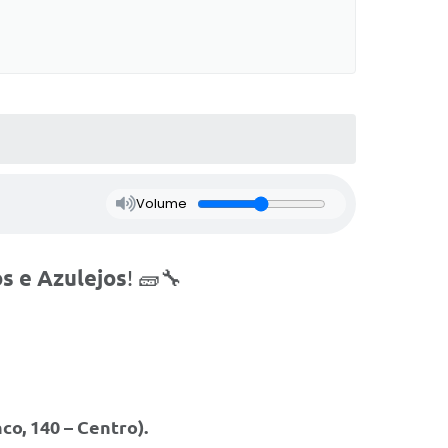
Volume
s e Azulejos
! 🧱🔧
co, 140 – Centro).