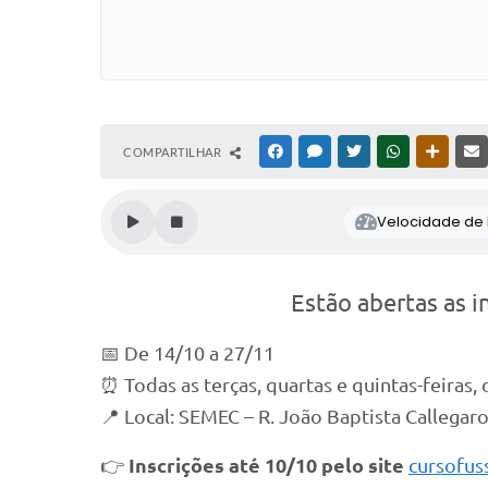
COMPARTILHAR
FACEBOOK
MESSENGER
TWITTER
WHATSAPP
OUTRAS
Velocidade de l
Estão abertas as i
📅 De 14/10 a 27/11
⏰ Todas as terças, quartas e quintas-feiras,
📍 Local: SEMEC – R. João Baptista Callegar
👉
Inscrições até 10/10
pelo site
cursofus