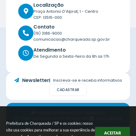
Localização
Praça Antonio D’Alprat, 1 - Centro
CEP: 13515-000
Contato
(19) 3186-9000
comunicacao@charqueada.sp.gov.br
Atendimento
De Segunda a Sexta-feira da 8h as 17h
Newsletter
Inscreva-se e receba informativos
CADASTRAR
Versão do Sistema:
3.5.3 - 19/06/2026
Portal atualizado em:
07/08/2026 18:30
Dados Abertos
Prefeitura de Charqueada / SP e os cookies: nosso
site usa cookies para melhorar a sua experiência de
ACEITAR