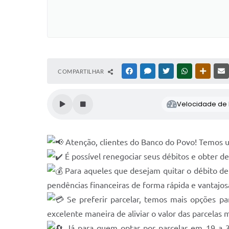
COMPARTILHAR
FACEBOOK
MESSENGER
TWITTER
WHATSAPP
OUTRAS
Velocidade de l
Atenção, clientes do Banco do Povo! Temos 
É possível renegociar seus débitos e obter d
Para aqueles que desejam quitar o débito de
pendências financeiras de forma rápida e vantajos
Se preferir parcelar, temos mais opções p
excelente maneira de aliviar o valor das parcelas m
Já para quem optar por parcelar em 19 a 3