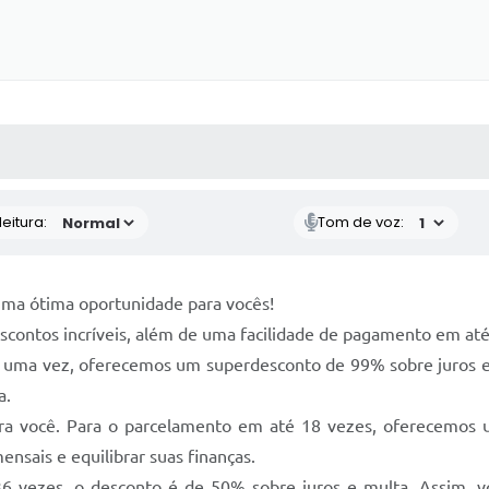
 MÍDIAS
RECEBA NOTÍCIAS
eitura:
Tom de voz:
uma ótima oportunidade para vocês!
escontos incríveis, além de uma facilidade de pagamento em at
 uma vez, oferecemos um superdesconto de 99% sobre juros e m
a.
ara você. Para o parcelamento em até 18 vezes, oferecemos
ensais e equilibrar suas finanças.
6 vezes, o desconto é de 50% sobre juros e multa. Assim, v