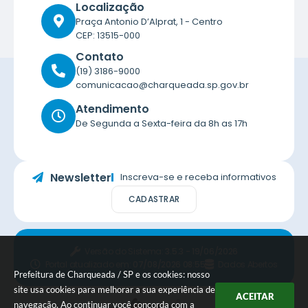
Localização
Praça Antonio D’Alprat, 1 - Centro
CEP: 13515-000
Contato
(19) 3186-9000
comunicacao@charqueada.sp.gov.br
Atendimento
De Segunda a Sexta-feira da 8h as 17h
Newsletter
Inscreva-se e receba informativos
CADASTRAR
Versão do Sistema:
3.5.3 - 19/06/2026
Portal atualizado em:
07/08/2026 08:55
Dados Abertos
Prefeitura de Charqueada / SP e os cookies: nosso
site usa cookies para melhorar a sua experiência de
ACEITAR
navegação. Ao continuar você concorda com a