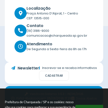
Localização
Praça Antonio D’Alprat, 1 - Centro
CEP: 13515-000
Contato
(19) 3186-9000
comunicacao@charqueada.sp.gov.br
Atendimento
De Segunda a Sexta-feira da 8h as 17h
Newsletter
Inscreva-se e receba informativos
CADASTRAR
Versão do Sistema:
3.5.3 - 19/06/2026
Portal atualizado em:
05/08/2026 17:29
Dados Abertos
Prefeitura de Charqueada / SP e os cookies: nosso
site usa cookies para melhorar a sua experiência de