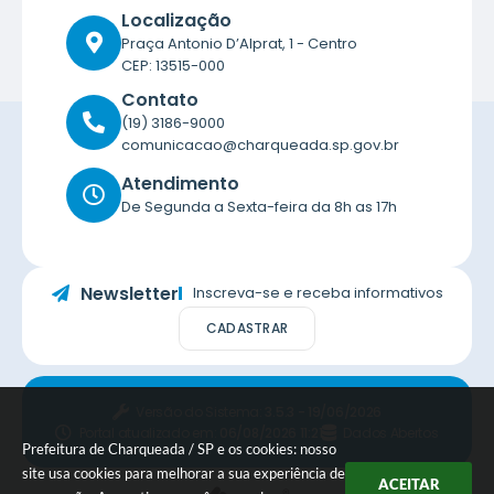
Localização
Praça Antonio D’Alprat, 1 - Centro
CEP: 13515-000
Contato
(19) 3186-9000
comunicacao@charqueada.sp.gov.br
Atendimento
De Segunda a Sexta-feira da 8h as 17h
Newsletter
Inscreva-se e receba informativos
CADASTRAR
Versão do Sistema:
3.5.3 - 19/06/2026
Portal atualizado em:
06/08/2026 11:21
Dados Abertos
Prefeitura de Charqueada / SP e os cookies: nosso
site usa cookies para melhorar a sua experiência de
ACEITAR