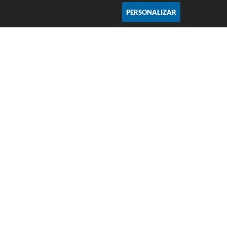
PERSONALIZAR
Acompanhe
Atendimento
De Segunda a Sexta-feira da 8h as 17h