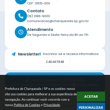
CEP: 13515-000
Contato
(19) 3186-9000
comunicacao@charqueada.sp.gov.br
Atendimento
De Segunda a Sexta-feira da 8h as 17h
Newsletter
Inscreva-se e receba informativos
CADASTRAR
Versão do Sistema:
3.5.3 - 19/06/2026
Portal atualizado em:
07/08/2026 18:30
Dados Abertos
Prefeitura de Charqueada / SP e os cookies: nosso
site usa cookies para melhorar a sua experiência de
ACEITAR
navegação. Ao continuar você concorda com a
nossa
Política de Cookies
e
Privacidade
.
© Copyright Instar - 2006-2026. Todos os direitos reservados -
PERSONALIZAR