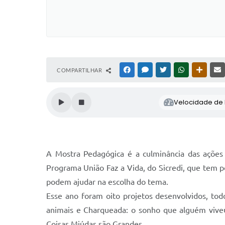
COMPARTILHAR
FACEBOOK
MESSENGER
TWITTER
WHATSAPP
OUTRAS
Velocidade de l
A Mostra Pedagógica é a culminância das ações 
Programa União Faz a Vida, do Sicredi, que tem p
podem ajudar na escolha do tema.
Esse ano foram oito projetos desenvolvidos, tod
animais e Charqueada: o sonho que alguém vive
Coisas Miúdas são Grandes.