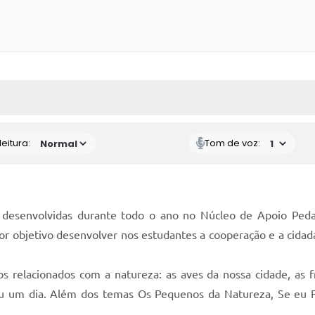
 MÍDIAS
RECEBA NOTÍCIAS
eitura:
Tom de voz:
desenvolvidas durante todo o ano no Núcleo de Apoio Pedag
or objetivo desenvolver nos estudantes a cooperação e a cidad
os relacionados com a natureza: as aves da nossa cidade, as f
u um dia. Além dos temas Os Pequenos da Natureza, Se eu Fo