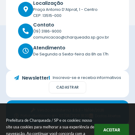
Localização
Praça Antonio D’Alprat, 1 - Centro
CEP: 13515-000
Contato
(19) 3186-9000
comunicacao@charqueada.sp.gov.br
Atendimento
De Segunda a Sexta-feira da 8h as 17h
Newsletter
Inscreva-se e receba informativos
CADASTRAR
Versão do Sistema:
3.5.3 - 19/06/2026
Portal atualizado em:
07/08/2026 18:30
Dados Abertos
Prefeitura de Charqueada / SP e os cookies: nosso
site usa cookies para melhorar a sua experiência de
ACEITAR
navegação. Ao continuar você concorda com a