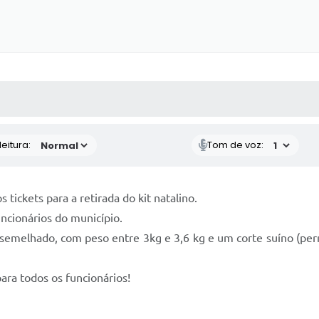
 MÍDIAS
RECEBA NOTÍCIAS
eitura:
Tom de voz:
 tickets para a retirada do kit natalino.
ncionários do município.
semelhado, com peso entre 3kg e 3,6 kg e um corte suíno (pern
ara todos os funcionários!