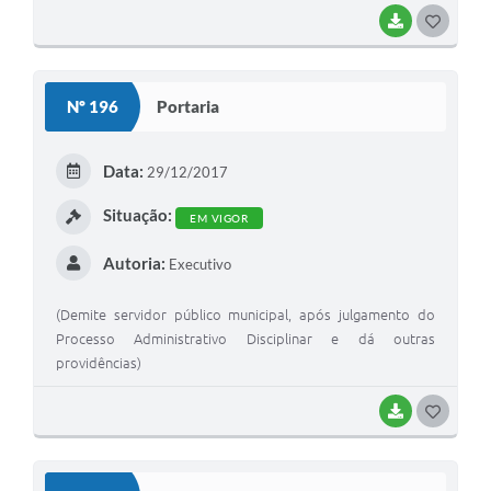
BAIXAR
G
O
S
Nº 196
Portaria
T
E
Data:
29/12/2017
I
Situação:
EM VIGOR
Autoria:
Executivo
(Demite servidor público municipal, após julgamento do
Processo Administrativo Disciplinar e dá outras
providências)
BAIXAR
G
O
S