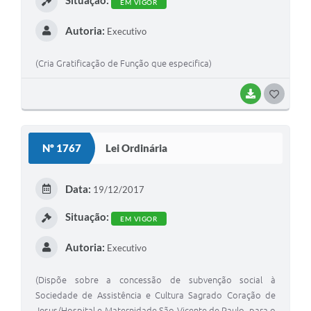
EM VIGOR
Autoria:
Executivo
(Cria Gratificação de Função que especifica)
BAIXAR
G
O
S
Nº 1767
Lei Ordinária
T
E
Data:
19/12/2017
I
Situação:
EM VIGOR
Autoria:
Executivo
(Dispõe sobre a concessão de subvenção social à
Sociedade de Assistência e Cultura Sagrado Coração de
Jesus/Hospital e Maternidade São Vicente de Paulo, para o