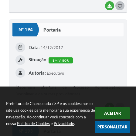
BAIXAR
G
O
S
Nº 194
Portaria
T
E
Data:
14/12/2017
I
Situação:
EM VIGOR
Autoria:
Executivo
(Determina abertura de Processo Administrativo
Disciplinar, e da outras providências).
Prefeitura de Charqueada / SP e os cookies: nosso
BAIXAR
G
site usa cookies para melhorar a sua experiência de
ACEITAR
navegação. Ao continuar você concorda com a
O
nossa
Política de Cookies
e
Privacidade
.
S
PERSONALIZAR
Nº 193
Portaria
T