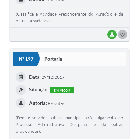
(Classifica a Atividade Preponderante do Município e da
outras providencias)
BAIXAR
G
O
S
Nº 197
Portaria
T
E
Data:
29/12/2017
I
Situação:
EM VIGOR
Autoria:
Executivo
(Demite servidor público municipal, após julgamento do
Processo Administrativo Disciplinar e dá outras
providências).