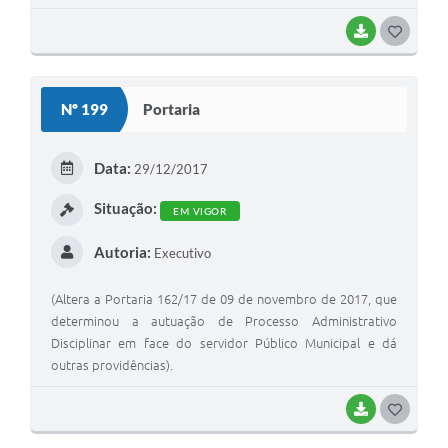
BAIXAR
G
O
S
Nº 199
Portaria
T
E
Data:
29/12/2017
I
Situação:
EM VIGOR
Autoria:
Executivo
(Altera a Portaria 162/17 de 09 de novembro de 2017, que
determinou a autuação de Processo Administrativo
Disciplinar em face do servidor Público Municipal e dá
outras providências).
BAIXAR
G
O