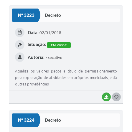
O
S
Nº 3223
Decreto
T
E
Data:
02/01/2018
I
Situação:
EM VIGOR
Autoria:
Executivo
Atualiza os valores pagos a título de permissionamento
pela exploração de atividades em próprios municipais, e dá
outras providências
BAIXAR
G
O
S
Nº 3224
Decreto
T