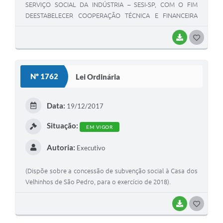
SERVIÇO SOCIAL DA INDÚSTRIA – SESI-SP, COM O FIM
DEESTABELECER COOPERAÇÃO TÉCNICA E FINANCEIRA
PARA A IMPLANTAÇÃO DE SISTEMA DE ENSINO E
ATIVIDADES COMPLEMENTARES NAS ESCOLAS MUNICIPAIS
BAIXAR
G
E DÁ OUTRAS PROVIDÊNCIAS).
O
S
Nº 1762
Lei Ordinária
T
E
Data:
19/12/2017
I
Situação:
EM VIGOR
Autoria:
Executivo
(Dispõe sobre a concessão de subvenção social à Casa dos
Velhinhos de São Pedro, para o exercício de 2018).
BAIXAR
G
O