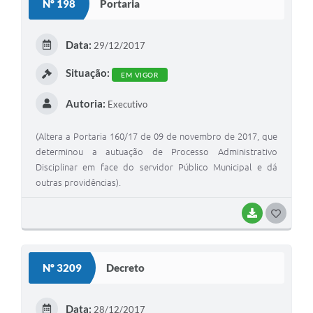
Nº 198
Portaria
T
E
Data:
29/12/2017
I
Situação:
EM VIGOR
Autoria:
Executivo
(Altera a Portaria 160/17 de 09 de novembro de 2017, que
determinou a autuação de Processo Administrativo
Disciplinar em face do servidor Público Municipal e dá
outras providências).
BAIXAR
G
O
S
Nº 3209
Decreto
T
E
Data:
28/12/2017