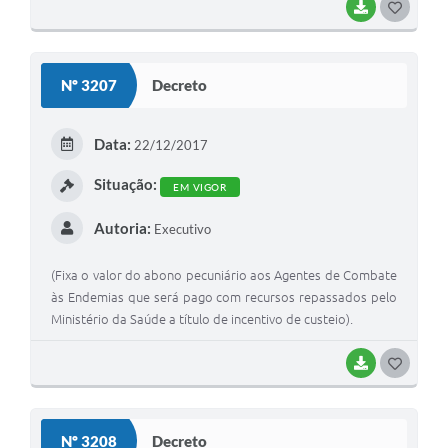
BAIXAR
G
O
S
Nº 3207
Decreto
T
E
Data:
22/12/2017
I
Situação:
EM VIGOR
Autoria:
Executivo
(Fixa o valor do abono pecuniário aos Agentes de Combate
às Endemias que será pago com recursos repassados pelo
Ministério da Saúde a título de incentivo de custeio).
BAIXAR
G
O
S
Nº 3208
Decreto