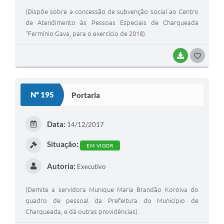
(Dispõe sobre a concessão de subvenção social ao Centro
de Atendimento às Pessoas Especiais de Charqueada
“Fermínio Gava, para o exercício de 2018).
BAIXAR
G
O
S
Nº 195
Portaria
T
E
Data:
14/12/2017
I
Situação:
EM VIGOR
Autoria:
Executivo
(Demite a servidora Munique Maria Brandão Koroiva do
quadro de pessoal da Prefeitura do Município de
Charqueada, e dá outras providências).