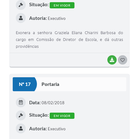
Situação:
EM VIGOR
Autoria:
Executivo
Exonera a senhora Graziela Eliana Chiarini Barbosa do
cargo em Comissão de Diretor de Escola, e dá outras
providências
BAIXAR
G
O
S
Nº 17
Portaria
T
E
Data:
08/02/2018
I
Situação:
EM VIGOR
Autoria:
Executivo