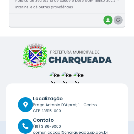
Político de Secretária de Saúde e Desenvolvimento Social -
Interina, e dá outras providências
BAIXAR
G
O
S
T
E
I
Localização
Praça Antonio D’Alprat, 1 - Centro
CEP: 13515-000
Contato
(19) 3186-9000
comunicacao@charqueada.sp.gov.br