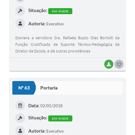
I
Situação:
EM VIGOR
Autoria:
Executivo
Exonera a servidora Sra. Rafaela Buzzo Dias Bortolli da
Função Gratificada de Suporte Técnico-Pedagógica de
Diretor de Escola, e dá outras providências
BAIXAR
G
O
S
Nº 63
Portaria
T
E
Data:
02/05/2018
I
Situação:
EM VIGOR
Autoria:
Executivo