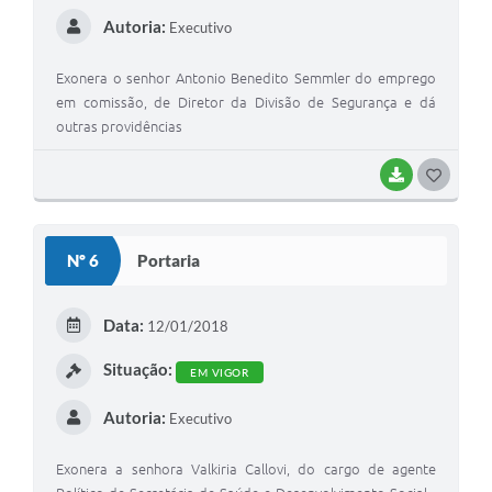
Autoria:
Executivo
Exonera o senhor Antonio Benedito Semmler do emprego
em comissão, de Diretor da Divisão de Segurança e dá
outras providências
BAIXAR
G
O
S
Nº 6
Portaria
T
E
Data:
12/01/2018
I
Situação:
EM VIGOR
Autoria:
Executivo
Exonera a senhora Valkiria Callovi, do cargo de agente