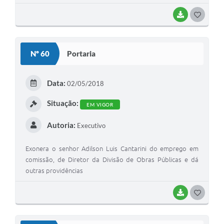
BAIXAR
G
O
S
Nº 60
Portaria
T
E
Data:
02/05/2018
I
Situação:
EM VIGOR
Autoria:
Executivo
Exonera o senhor Adilson Luis Cantarini do emprego em
comissão, de Diretor da Divisão de Obras Públicas e dá
outras providências
BAIXAR
G
O
S