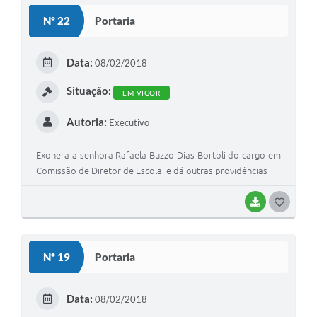
S
Nº 22
Portaria
T
E
Data:
08/02/2018
I
Situação:
EM VIGOR
Autoria:
Executivo
Exonera a senhora Rafaela Buzzo Dias Bortoli do cargo em
Comissão de Diretor de Escola, e dá outras providências
BAIXAR
G
O
S
Nº 19
Portaria
T
E
Data:
08/02/2018
I