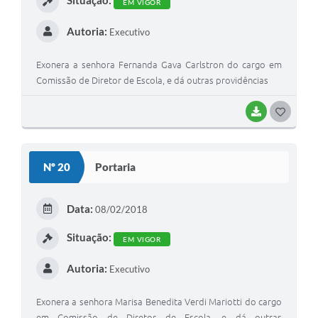
EM VIGOR
Autoria:
Executivo
Exonera a senhora Fernanda Gava Carlstron do cargo em
Comissão de Diretor de Escola, e dá outras providências
BAIXAR
G
O
S
Nº 20
Portaria
T
E
Data:
08/02/2018
I
Situação:
EM VIGOR
Autoria:
Executivo
Exonera a senhora Marisa Benedita Verdi Mariotti do cargo
em Comissão de Diretor de Escola, e dá outras