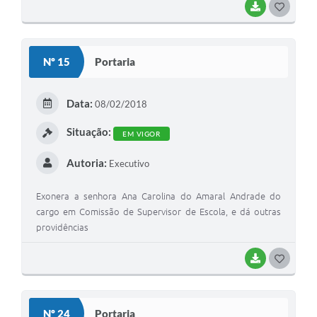
BAIXAR
G
O
S
Nº 15
Portaria
T
E
Data:
08/02/2018
I
Situação:
EM VIGOR
Autoria:
Executivo
Exonera a senhora Ana Carolina do Amaral Andrade do
cargo em Comissão de Supervisor de Escola, e dá outras
providências
BAIXAR
G
O
S
Nº 24
Portaria