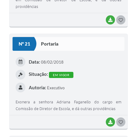
providências
BAIXAR
G
O
S
Nº 21
Portaria
T
E
Data:
08/02/2018
I
Situação:
EM VIGOR
Autoria:
Executivo
Exonera a senhora Adriana Faganello do cargo em
Comissão de Diretor de Escola, e dá outras providências
BAIXAR
G
O