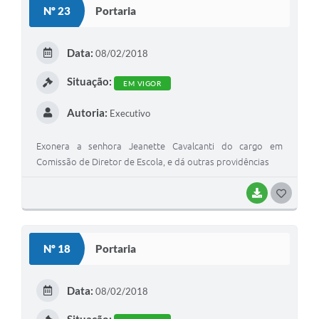
Nº 23
Portaria
T
E
Data:
08/02/2018
I
Situação:
EM VIGOR
Autoria:
Executivo
Exonera a senhora Jeanette Cavalcanti do cargo em
Comissão de Diretor de Escola, e dá outras providências
BAIXAR
G
O
S
Nº 18
Portaria
T
E
Data:
08/02/2018
I
Situação: