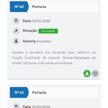
Nº 62
Portaria
Data:
02/05/2018
Situação:
EM VIGOR
Autoria:
Executivo
Exonera a servidora Sra. Fernanda Gava Carlstron da
Função Gratificada de Suporte Técnico-Pedagógica de
Diretor de Escola, e dá outras providências
BAIXAR
G
O
S
Nº 61
Portaria
T
E
Data:
02/05/2018