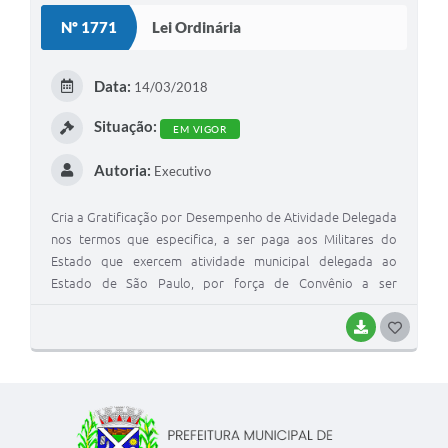
Nº 1771
Lei Ordinária
Data:
14/03/2018
Situação:
EM VIGOR
Autoria:
Executivo
Cria a Gratificação por Desempenho de Atividade Delegada
nos termos que especifica, a ser paga aos Militares do
Estado que exercem atividade municipal delegada ao
Estado de São Paulo, por força de Convênio a ser
celebrado com o Município de Charqueada, e dá outras
providências
BAIXAR
G
O
S
T