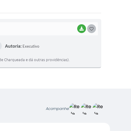
BAIXAR
G
O
Autoria:
Executivo
S
T
 de Charqueada e dá outras providências).
E
I
Acompanhe