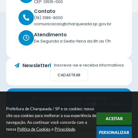
CEP: 13515-000
Contato
(19) 3186-9000
comunicacao@charqueada.sp.gov.br
Atendimento
De Segunda a Sexta-feira da 8h as 17h
Newsletter
Inscreva-se e receba informativos
CADASTRAR
Versão do Sistema:
3.5.3 - 19/06/2026
Portal atualizado em:
07/08/2026 08:55
Dados Abertos
Prefeitura de Charqueada / SP e os cookies: nosso
site usa cookies para melhorar a sua experiência de
ACEITAR
navegação. Ao continuar você concorda com a
nossa
Política de Cookies
e
Privacidade
.
© Copyright Instar - 2006-2026. Todos os direitos reservados -
PERSONALIZAR
Instar Tecnologia