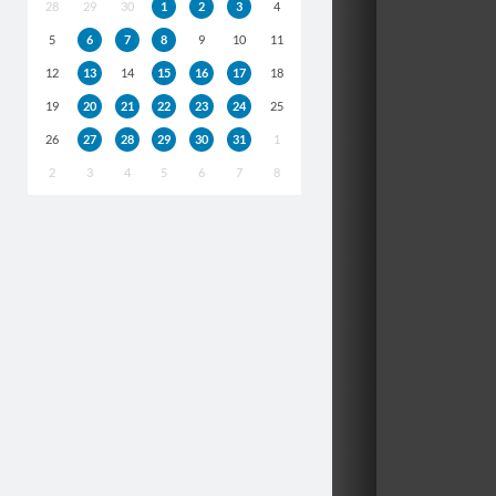
28
29
30
1
2
3
4
5
6
7
8
9
10
11
12
13
14
15
16
17
18
19
20
21
22
23
24
25
26
27
28
29
30
31
1
2
3
4
5
6
7
8