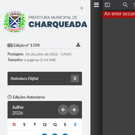
T
F
o
i
An error occur
g
n
g
d
l
e
S
i
d
Edição nº 1398
e
b
Postagem:
06 de julho de 2026 - 17h05
a
r
Tamanho:
6 páginas (1,54 MB)
Assinatura Digital
Edições Anteriores
Julho
2026
D
S
T
Q
Q
S
S